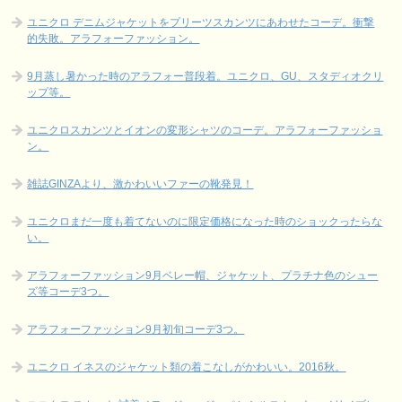
ユニクロ デニムジャケットをプリーツスカンツにあわせたコーデ。衝撃
的失敗。アラフォーファッション。
9月蒸し暑かった時のアラフォー普段着。ユニクロ、GU、スタディオクリ
ップ等。
ユニクロスカンツとイオンの変形シャツのコーデ。アラフォーファッショ
ン。
雑誌GINZAより、激かわいいファーの靴発見！
ユニクロまだ一度も着てないのに限定価格になった時のショックったらな
い。
アラフォーファッション9月ベレー帽、ジャケット、プラチナ色のシュー
ズ等コーデ3つ。
アラフォーファッション9月初旬コーデ3つ。
ユニクロ イネスのジャケット類の着こなしがかわいい。2016秋。