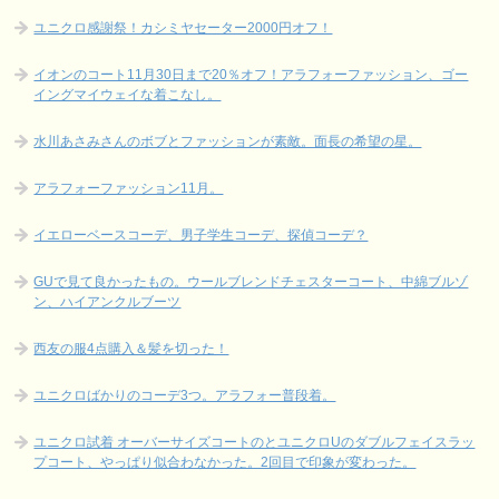
ユニクロ感謝祭！カシミヤセーター2000円オフ！
イオンのコート11月30日まで20％オフ！アラフォーファッション、ゴー
イングマイウェイな着こなし。
水川あさみさんのボブとファッションが素敵。面長の希望の星。
アラフォーファッション11月。
イエローベースコーデ、男子学生コーデ、探偵コーデ？
GUで見て良かったもの。ウールブレンドチェスターコート、中綿ブルゾ
ン、ハイアンクルブーツ
西友の服4点購入＆髪を切った！
ユニクロばかりのコーデ3つ。アラフォー普段着。
ユニクロ試着 オーバーサイズコートのとユニクロUのダブルフェイスラッ
プコート、やっぱり似合わなかった。2回目で印象が変わった。