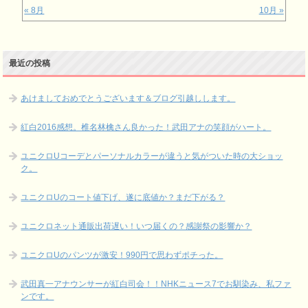
« 8月
10月 »
最近の投稿
あけましておめでとうございます＆ブログ引越しします。
紅白2016感想。椎名林檎さん良かった！武田アナの笑顔がハート。
ユニクロUコーデとパーソナルカラーが違うと気がついた時の大ショッ
ク。
ユニクロUのコート値下げ、遂に底値か？まだ下がる？
ユニクロネット通販出荷遅い！いつ届くの？感謝祭の影響か？
ユニクロUのパンツが激安！990円で思わずポチった。
武田真一アナウンサーが紅白司会！！NHKニュース7でお馴染み、私ファ
ンです。