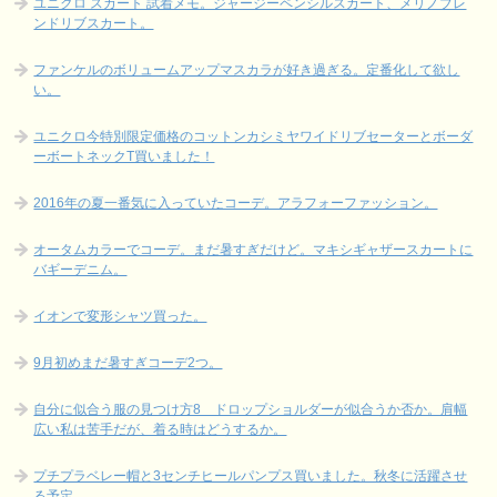
ユニクロ スカート 試着メモ。ジャージーペンシルスカート、メリノブレ
ンドリブスカート。
ファンケルのボリュームアップマスカラが好き過ぎる。定番化して欲し
い。
ユニクロ今特別限定価格のコットンカシミヤワイドリブセーターとボーダ
ーボートネックT買いました！
2016年の夏一番気に入っていたコーデ。アラフォーファッション。
オータムカラーでコーデ。まだ暑すぎだけど。マキシギャザースカートに
バギーデニム。
イオンで変形シャツ買った。
9月初めまだ暑すぎコーデ2つ。
自分に似合う服の見つけ方8 ドロップショルダーが似合うか否か。肩幅
広い私は苦手だが、着る時はどうするか。
プチプラベレー帽と3センチヒールパンプス買いました。秋冬に活躍させ
る予定。