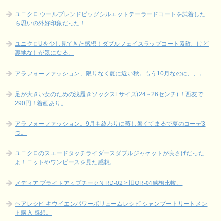
ユニクロ ウールブレンドビッグシルエットテーラードコートを試着した
ら思いの外好印象だった！
ユニクロUを少し見てきた感想！ダブルフェイスラップコート素敵、けど
裏地なしが気になる。
アラフォーファッション、限りなく夏に近い秋。もう10月なのに、、。
足が大きい女のための浅履きソックスLサイズ(24～26センチ) ！西友で
290円！着画あり。
アラフォーファッション。9月も終わりに蒸し暑くてまるで夏のコーデ3
つ。
ユニクロのスエードタッチライダースダブルジャケットが良さげだった
よ！ニットやワンピースを見た感想。
メディア ブライトアップチークN RD-02と旧OR-04感想比較。
ヘアレシピ キウイエンパワーボリュームレシピ シャンプートリートメン
ト購入 感想。