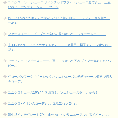
ユニクロ バレエシューズ ポインテッドフラットシューズ見てきた、正直
な感想。パンプス、ショートブーツ
秋10月なのに25度超えで暑かった時に着た服装。アラフォー普段着コー
デ3つ。
ファースヌード、プチプラで良いの見つかった！シューラルーにて。
上下GUのコーデ ハイウエストマムジーンズ着用。帽子スカーフ靴で秋っ
ぽく。
アラフォーワンピースコーデ。買って良かった西友プチプラ褒められワン
ピース。
グローバルワークでベーシックバレエシューズの豹柄をセール価格で購入
＆コーデ。
ユニクロシューズ10/24全国発売！バレエシューズ欲しいかも！
ユニクロ×イオンのコーデ2つ。気温20度と24度。
資生堂インテグレートCM中止せっかくのリニューアルも悪イメージに。