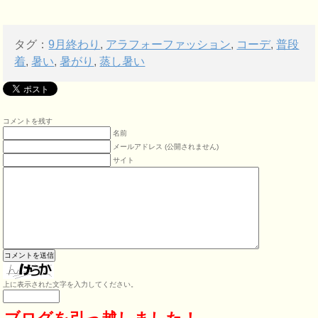
タグ：
9月終わり
,
アラフォーファッション
,
コーデ
,
普段
着
,
暑い
,
暑がり
,
蒸し暑い
コメントを残す
名前
メールアドレス (公開されません)
サイト
上に表示された文字を入力してください。