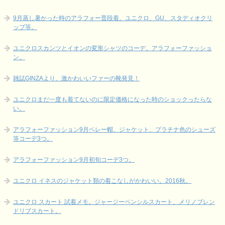
9月蒸し暑かった時のアラフォー普段着。ユニクロ、GU、スタディオクリ
ップ等。
ユニクロスカンツとイオンの変形シャツのコーデ。アラフォーファッショ
ン。
雑誌GINZAより、激かわいいファーの靴発見！
ユニクロまだ一度も着てないのに限定価格になった時のショックったらな
い。
アラフォーファッション9月ベレー帽、ジャケット、プラチナ色のシューズ
等コーデ3つ。
アラフォーファッション9月初旬コーデ3つ。
ユニクロ イネスのジャケット類の着こなしがかわいい。2016秋。
ユニクロ スカート 試着メモ。ジャージーペンシルスカート、メリノブレン
ドリブスカート。