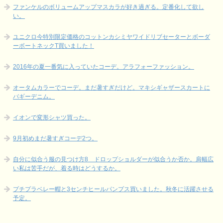
ファンケルのボリュームアップマスカラが好き過ぎる。定番化して欲し
い。
ユニクロ今特別限定価格のコットンカシミヤワイドリブセーターとボーダ
ーボートネックT買いました！
2016年の夏一番気に入っていたコーデ。アラフォーファッション。
オータムカラーでコーデ。まだ暑すぎだけど。マキシギャザースカートに
バギーデニム。
イオンで変形シャツ買った。
9月初めまだ暑すぎコーデ2つ。
自分に似合う服の見つけ方8 ドロップショルダーが似合うか否か。肩幅広
い私は苦手だが、着る時はどうするか。
プチプラベレー帽と3センチヒールパンプス買いました。秋冬に活躍させる
予定。