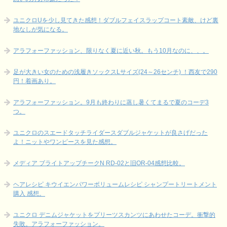
ユニクロUを少し見てきた感想！ダブルフェイスラップコート素敵、けど裏
地なしが気になる。
アラフォーファッション、限りなく夏に近い秋。もう10月なのに、、。
足が大きい女のための浅履きソックスLサイズ(24～26センチ) ！西友で290
円！着画あり。
アラフォーファッション。9月も終わりに蒸し暑くてまるで夏のコーデ3
つ。
ユニクロのスエードタッチライダースダブルジャケットが良さげだった
よ！ニットやワンピースを見た感想。
メディア ブライトアップチークN RD-02と旧OR-04感想比較。
ヘアレシピ キウイエンパワーボリュームレシピ シャンプートリートメント
購入 感想。
ユニクロ デニムジャケットをプリーツスカンツにあわせたコーデ。衝撃的
失敗。アラフォーファッション。