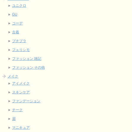
ユニクロ
GU
コーデ
古着
プチプラ
フェリシモ
ファッション 雑記
ファッション その他
メイク
アイメイク
スキンケア
ファンデーション
チーク
眉
マニキュア