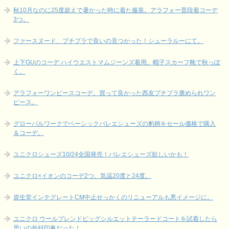
秋10月なのに25度超えで暑かった時に着た服装。アラフォー普段着コーデ
3つ。
ファースヌード、プチプラで良いの見つかった！シューラルーにて。
上下GUのコーデ ハイウエストマムジーンズ着用。帽子スカーフ靴で秋っぽ
く。
アラフォーワンピースコーデ。買って良かった西友プチプラ褒められワン
ピース。
グローバルワークでベーシックバレエシューズの豹柄をセール価格で購入
＆コーデ。
ユニクロシューズ10/24全国発売！バレエシューズ欲しいかも！
ユニクロ×イオンのコーデ2つ。気温20度と24度。
資生堂インテグレートCM中止せっかくのリニューアルも悪イメージに。
ユニクロ ウールブレンドビッグシルエットテーラードコートを試着したら
思いの外好印象だった！