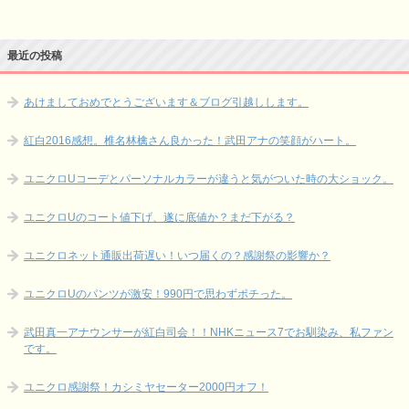
最近の投稿
あけましておめでとうございます＆ブログ引越しします。
紅白2016感想。椎名林檎さん良かった！武田アナの笑顔がハート。
ユニクロUコーデとパーソナルカラーが違うと気がついた時の大ショック。
ユニクロUのコート値下げ、遂に底値か？まだ下がる？
ユニクロネット通販出荷遅い！いつ届くの？感謝祭の影響か？
ユニクロUのパンツが激安！990円で思わずポチった。
武田真一アナウンサーが紅白司会！！NHKニュース7でお馴染み、私ファン
です。
ユニクロ感謝祭！カシミヤセーター2000円オフ！