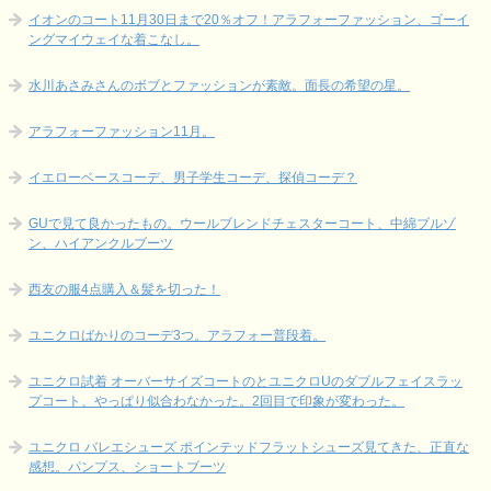
イオンのコート11月30日まで20％オフ！アラフォーファッション、ゴーイ
ングマイウェイな着こなし。
水川あさみさんのボブとファッションが素敵。面長の希望の星。
アラフォーファッション11月。
イエローベースコーデ、男子学生コーデ、探偵コーデ？
GUで見て良かったもの。ウールブレンドチェスターコート、中綿ブルゾ
ン、ハイアンクルブーツ
西友の服4点購入＆髪を切った！
ユニクロばかりのコーデ3つ。アラフォー普段着。
ユニクロ試着 オーバーサイズコートのとユニクロUのダブルフェイスラッ
プコート、やっぱり似合わなかった。2回目で印象が変わった。
ユニクロ バレエシューズ ポインテッドフラットシューズ見てきた、正直な
感想。パンプス、ショートブーツ