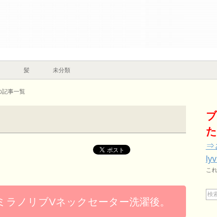
ク
髪
未分類
の記事一覧
ブ
た
⇒
ly
こ
ミラノリブVネックセーター洗濯後。