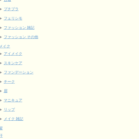
プチプラ
フェリシモ
ファッション 雑記
ファッション その他
メイク
アイメイク
スキンケア
ファンデーション
チーク
眉
マニキュア
リップ
メイク 雑記
髪
汗