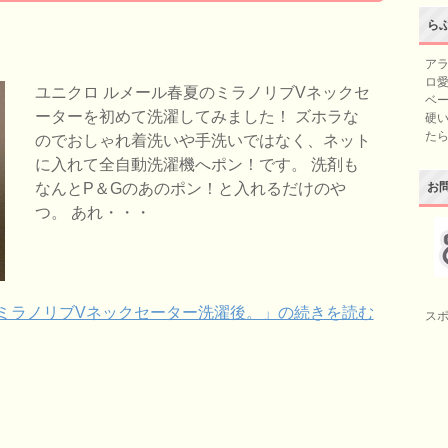
ら
アラ
ロ愛
ユニクロ ルメール春夏のミラノリブVネックセ
ベー
ーターを初めて洗濯してみました！ ズホラな
硬い
た
のでおしゃれ着洗いや手洗いではなく、ネット
に入れて全自動洗濯機へポン！です。 洗剤も
お
なんとP＆Gのあのポン！と入れるだけのや
つ。 あれ・・・
夏ミラノリブVネックセーター洗濯後。」の続きを読む
ス