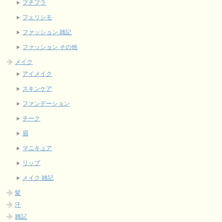
プチプラ
フェリシモ
ファッション 雑記
ファッション その他
メイク
アイメイク
スキンケア
ファンデーション
チーク
眉
マニキュア
リップ
メイク 雑記
髪
汗
雑記