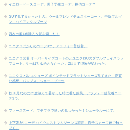
イエローベースコーデ、男子学生コーデ、探偵コーデ？
GUで見て良かったもの。ウールブレンドチェスターコート、中綿ブルゾ
ン、ハイアンクルブーツ
西友の服4点購入＆髪を切った！
ユニクロばかりのコーデ3つ。アラフォー普段着。
ユニクロ試着 オーバーサイズコートのとユニクロUのダブルフェイスラッ
プコート、やっぱり似合わなかった。2回目で印象が変わった。
ユニクロ バレエシューズ ポインテッドフラットシューズ見てきた、正直
な感想。パンプス、ショートブーツ
秋10月なのに25度超えで暑かった時に着た服装。アラフォー普段着コー
デ3つ。
ファースヌード、プチプラで良いの見つかった！シューラルーにて。
上下GUのコーデ ハイウエストマムジーンズ着用。帽子スカーフ靴で秋っ
ぽく。