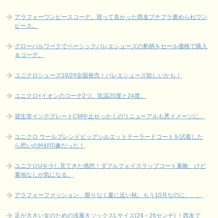
アラフォーワンピースコーデ。買って良かった西友プチプラ褒められワン
ピース。
グローバルワークでベーシックバレエシューズの豹柄をセール価格で購入
＆コーデ。
ユニクロシューズ10/24全国発売！バレエシューズ欲しいかも！
ユニクロ×イオンのコーデ2つ。気温20度と24度。
資生堂インテグレートCM中止せっかくのリニューアルも悪イメージに。
ユニクロ ウールブレンドビッグシルエットテーラードコートを試着した
ら思いの外好印象だった！
ユニクロUを少し見てきた感想！ダブルフェイスラップコート素敵、けど
裏地なしが気になる。
アラフォーファッション、限りなく夏に近い秋。もう10月なのに、、。
足が大きい女のための浅履きソックスLサイズ(24～26センチ) ！西友で