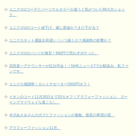
ユニクロUコーデとパーソナルカラーが違うと気がついた時の大ショッ
ク。
ユニクロUのコート値下げ、遂に底値か？まだ下がる？
ユニクロネット通販出荷遅い！いつ届くの？感謝祭の影響か？
ユニクロUのパンツが激安！990円で思わずポチった。
武田真一アナウンサーが紅白司会！！NHKニュース7でお馴染み、私ファ
ンです。
ユニクロ感謝祭！カシミヤセーター2000円オフ！
イオンのコート11月30日まで20％オフ！アラフォーファッション、ゴー
イングマイウェイな着こなし。
水川あさみさんのボブとファッションが素敵。面長の希望の星。
アラフォーファッション11月。