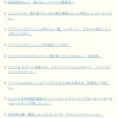
雑誌GINZAより、激かわいいファーの靴発見！
ユニクロまだ一度も着てないのに限定価格になった時のショックったらな
い。
アラフォーファッション9月ベレー帽、ジャケット、プラチナ色のシュー
ズ等コーデ3つ。
アラフォーファッション9月初旬コーデ3つ。
ユニクロ イネスのジャケット類の着こなしがかわいい。2016秋。
ユニクロ スカート 試着メモ。ジャージーペンシルスカート、メリノブレ
ンドリブスカート。
ファンケルのボリュームアップマスカラが好き過ぎる。定番化して欲し
い。
ユニクロ今特別限定価格のコットンカシミヤワイドリブセーターとボーダ
ーボートネックT買いました！
2016年の夏一番気に入っていたコーデ。アラフォーファッション。