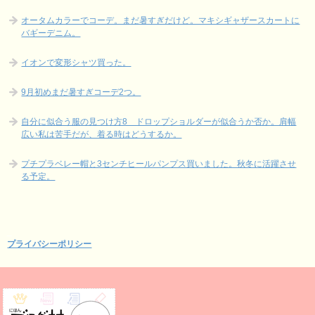
オータムカラーでコーデ。まだ暑すぎだけど。マキシギャザースカートに
バギーデニム。
イオンで変形シャツ買った。
9月初めまだ暑すぎコーデ2つ。
自分に似合う服の見つけ方8 ドロップショルダーが似合うか否か。肩幅
広い私は苦手だが、着る時はどうするか。
プチプラベレー帽と3センチヒールパンプス買いました。秋冬に活躍させ
る予定。
_
プライバシーポリシー