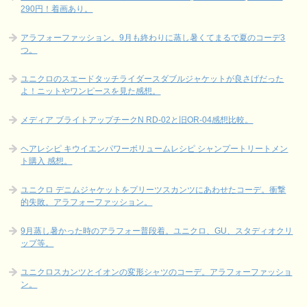
290円！着画あり。
アラフォーファッション。9月も終わりに蒸し暑くてまるで夏のコーデ3
つ。
ユニクロのスエードタッチライダースダブルジャケットが良さげだった
よ！ニットやワンピースを見た感想。
メディア ブライトアップチークN RD-02と旧OR-04感想比較。
ヘアレシピ キウイエンパワーボリュームレシピ シャンプートリートメン
ト購入 感想。
ユニクロ デニムジャケットをプリーツスカンツにあわせたコーデ。衝撃
的失敗。アラフォーファッション。
9月蒸し暑かった時のアラフォー普段着。ユニクロ、GU、スタディオクリ
ップ等。
ユニクロスカンツとイオンの変形シャツのコーデ。アラフォーファッショ
ン。